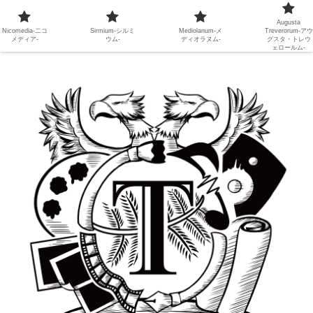
Augusta
Nicomedia-二コ
Sirmium-シルミ
Mediolanum-メ
Treverorum-アウ
メディア-
ウム-
ディオラヌム-
グスタ・トレウ
ェロールム-