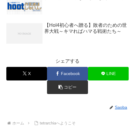
【HoI4初心者へ贈る】敗者のための世
界大戦～キマればハマる戦術たち～
シェアする
X
Facebook
LINE
コピー
Saoba
ホーム
tetrarchiaへようこそ