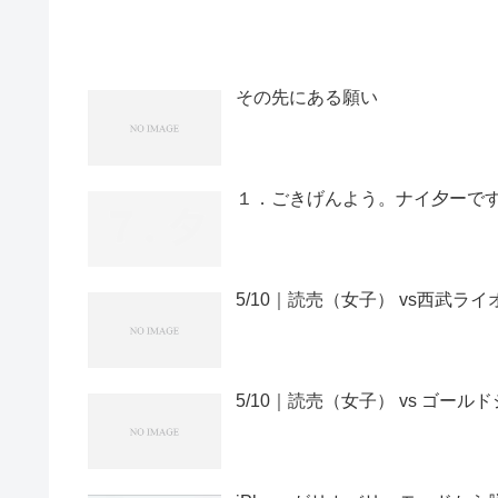
その先にある願い
１．ごきげんよう。ナイ夕ーで
5/10｜読売（女子） vs西武
5/10｜読売（女子） vs ゴー