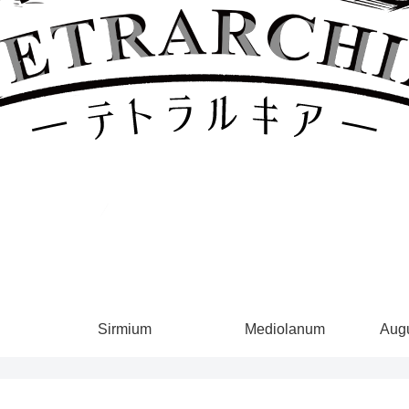
Sirmium
Mediolanum
Augu