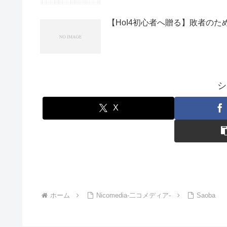
【HoI4初心者へ贈る】敗者の
シ
X
ホーム
Nicomedia-二コメディア-
Saoba