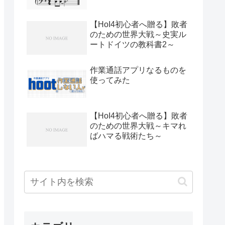
【HoI4初心者へ贈る】敗者
のための世界大戦～史実ル
ートドイツの教科書2～
作業通話アプリなるものを
使ってみた
【HoI4初心者へ贈る】敗者
のための世界大戦～キマれ
ばハマる戦術たち～