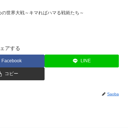
ための世界大戦～キマればハマる戦術たち～
ェアする
Facebook
LINE
コピー
Saoba