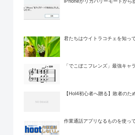
iPhoneがリカバリーモードか
君たちはウイトラコチェを知っているか～L
「でこぼこフレンズ」最強キャ
【HoI4初心者へ贈る】敗者の
作業通話アプリなるものを使っ