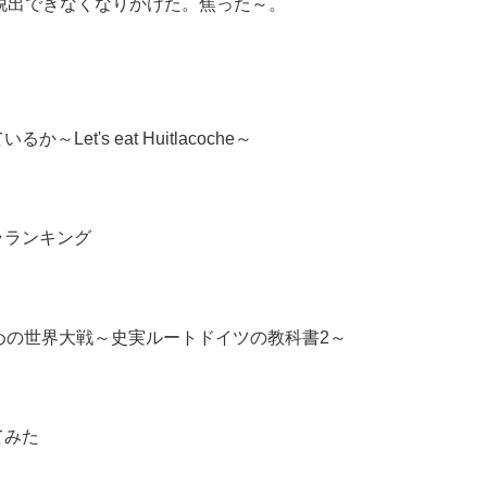
ら脱出できなくなりかけた。焦った～。
et's eat Huitlacoche～
ラランキング
ための世界大戦～史実ルートドイツの教科書2～
てみた