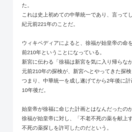
た。
これは史上初めての中華統一であり、言って
紀元前221年のことだ。
ウィキペディアによると、徐福が始皇帝の命を
前210年ということになっている。
新宮に伝わる「徐福は新宮を気に入り帰らな
元前210年の探検が、新宮へとやってきた探
つまり、中華統一を成し遂げてから2年後に
10年後だ。
始皇帝が徐福に命じた計画とはなんだったの
徐福が始皇帝に対し、「不老不死の薬を献上
不死の薬探しを許可したのだという。