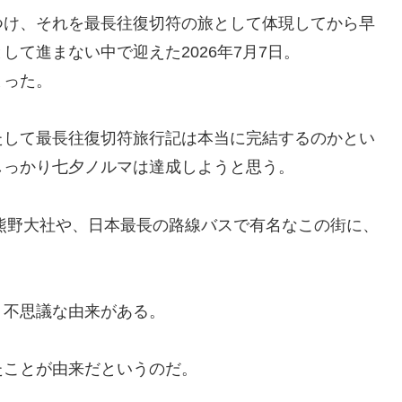
つけ、それを最長往復切符の旅として体現してから早
て進まない中で迎えた2026年7月7日。
まった。
たして最長往復切符旅行記は本当に完結するのかとい
しっかり七夕ノルマは達成しようと思う。
熊野大社や、日本最長の路線バスで有名なこの街に、
、不思議な由来がある。
たことが由来だというのだ。