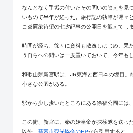
なんとなく手垢の付いたその問いの答えを見
いもので半年が経った。旅行記の執筆が遅々とし
ご贔屓衆待望の七夕記事の公開日を迎えてし
時間が経ち、徐々に資料も散逸しはじめ、果
う自らへの問いは一度置いておいて、今年も
和歌山県新宮駅は、JR東海と西日本の境目。
小さな公園がある。
駅から少し歩いたところにある徐福公園には
この街、新宮に、秦の始皇帝が探検隊を送っ
以外、
新宮市観光協会のHP
から引用すると、