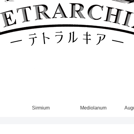
Sirmium
Mediolanum
Augu