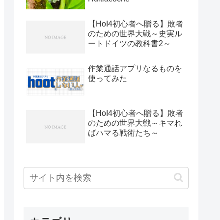
【HoI4初心者へ贈る】敗者
のための世界大戦～史実ル
ートドイツの教科書2～
作業通話アプリなるものを
使ってみた
【HoI4初心者へ贈る】敗者
のための世界大戦～キマれ
ばハマる戦術たち～