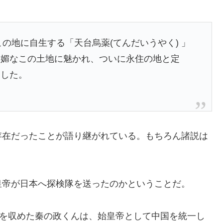
この地に自生する「天台烏薬(てんだいうやく) 」
明媚なこの土地に魅かれ、ついに永住の地と定
ました。
存在だったことが語り継がれている。もちろん諸説は
皇帝が日本へ探検隊を送ったのかということだ。
乱を収めた秦の政くんは、始皇帝として中国を統一し