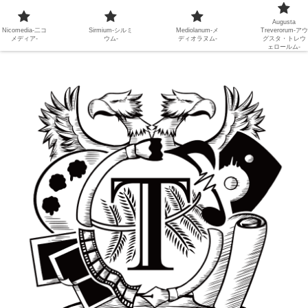
Augusta
Nicomedia-二コ
Sirmium-シルミ
Mediolanum-メ
Treverorum-アウ
メディア-
ウム-
ディオラヌム-
グスタ・トレウ
ェロールム-