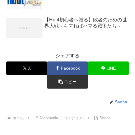
【HoI4初心者へ贈る】敗者のための世
界大戦～キマればハマる戦術たち～
シェアする
X
Facebook
LINE
コピー
Saoba
ホーム
Nicomedia-二コメディア-
Saoba