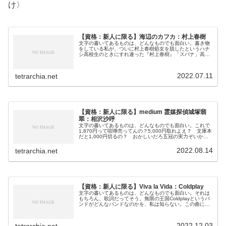
け〉
【資格：新人に限る】海辺のカフカ：村上春樹
文字の書いてあるものは、どんなものでも面白い。書き物
をしている私が、ついに村上春樹処女を脱したというハナ
シ高校生のときにすれ違った『村上春樹』「スパナ」高校
１年生の現代国語。チャイムが鳴るなり教壇の上を悩むよ
うに数往復してから、初老の教師は...
2022.07.11
tetrarchia.net
【資格：新人に限る】medium 霊媒探偵城塚翡
翠：相沢沙呼
文字の書いてあるものは、どんなものでも面白い。これで
1,870円って喧嘩売ってんの？5,000円取れよえ？ 文庫本
だと1,000円切るの？ おかしいだろ五冠の実力ぞいかに
「五冠達成！」斉藤和巳を連想した。仮にも小説家を標榜
し、お題目を並べな...
2022.08.14
tetrarchia.net
【資格：新人に限る】Viva la Vida：Coldplay
文字の書いてあるものは、どんなものでも面白い。それは
もちろん、歌詞だってそう。無限の王国Coldplayというバ
ンドがどんなバンドなのかを、私は知らない。この曲につ
いて彼らが何かを語ったことがあたとしても、私はそれを
知らない。ただ１日前に聞...
2022.12.03
tetrarchia.net