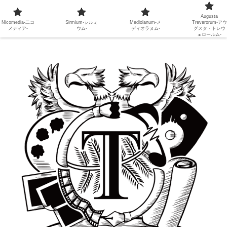
Augusta
Nicomedia-二コ
Sirmium-シルミ
Mediolanum-メ
Treverorum-アウ
メディア-
ウム-
ディオラヌム-
グスタ・トレウ
ェロールム-