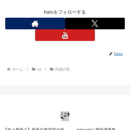
haruをフォローする
haru
ホーム
rui
25歳の私
【史上最後？】最長往復切符の旅
tetrarchia 寄稿者募集