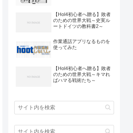
【HoI4初心者へ贈る】敗者
のための世界大戦～史実ル
ートドイツの教科書2～
作業通話アプリなるものを
使ってみた
【HoI4初心者へ贈る】敗者
のための世界大戦～キマれ
ばハマる戦術たち～