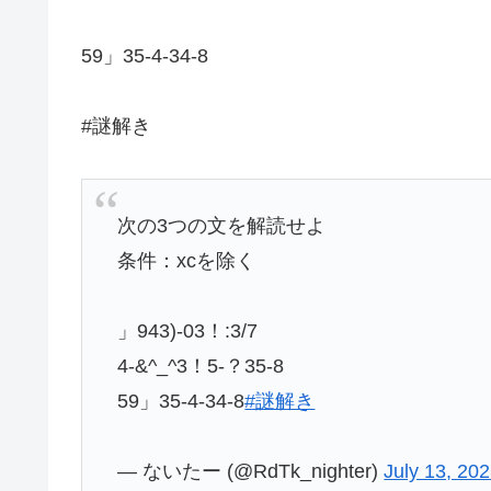
59」35-4-34-8
#謎解き
次の3つの文を解読せよ
条件：xcを除く
」943)-03！:3/7
4-&^_^3！5-？35-8
59」35-4-34-8
#謎解き
— ないたー (@RdTk_nighter)
July 13, 20