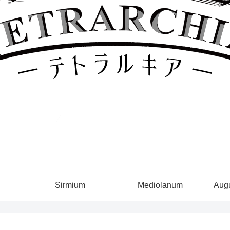
Sirmium
Mediolanum
Augu