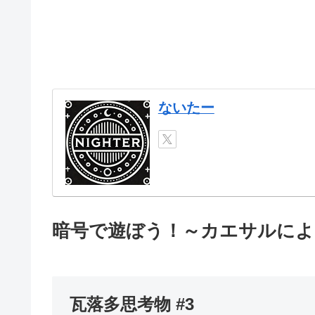
ないたー
暗号で遊ぼう！～カエサルによ
瓦落多思考物 #3