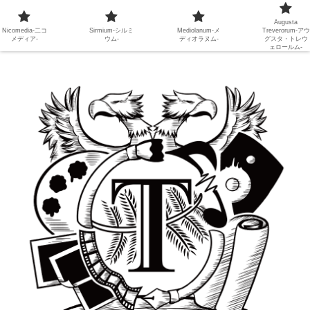
Augusta
Nicomedia-二コ
Sirmium-シルミ
Mediolanum-メ
Treverorum-アウ
メディア-
ウム-
ディオラヌム-
グスタ・トレウ
ェロールム-