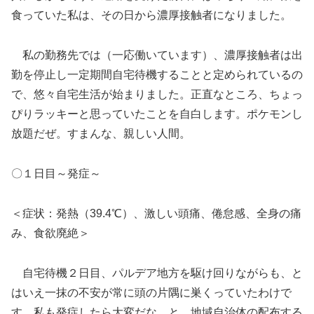
食っていた私は、その日から濃厚接触者になりました。
私の勤務先では（一応働いています）、濃厚接触者は出
勤を停止し一定期間自宅待機することと定められているの
で、悠々自宅生活が始まりました。正直なところ、ちょっ
ぴりラッキーと思っていたことを自白します。ポケモンし
放題だぜ。すまんな、親しい人間。
〇１日目～発症～
＜症状：発熱（39.4℃）、激しい頭痛、倦怠感、全身の痛
み、食欲廃絶＞
自宅待機２日目、パルデア地方を駆け回りながらも、と
はいえ一抹の不安が常に頭の片隅に巣くっていたわけで
す。私も発症したら大変だな、と。地域自治体の配布する