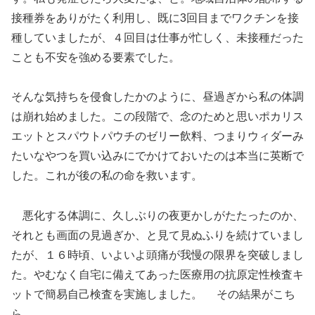
接種券をありがたく利用し、既に3回目までワクチンを接
種していましたが、４回目は仕事が忙しく、未接種だった
ことも不安を強める要素でした。
そんな気持ちを侵食したかのように、昼過ぎから私の体調
は崩れ始めました。この段階で、念のためと思いポカリス
エットとスパウトパウチのゼリー飲料、つまりウィダーみ
たいなやつを買い込みにでかけておいたのは本当に英断で
した。これが後の私の命を救います。
悪化する体調に、久しぶりの夜更かしがたたったのか、
それとも画面の見過ぎか、と見て見ぬふりを続けていまし
たが、１６時頃、いよいよ頭痛が我慢の限界を突破しまし
た。やむなく自宅に備えてあった医療用の抗原定性検査キ
ットで簡易自己検査を実施しました。 その結果がこち
ら。