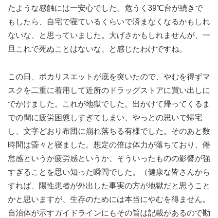
たような感触には一安心でした。危うく39℃台が続きで
もしたら、自宅で寝ているくらいで済まなくなるかもしれ
ないな、と思っていました。大げさかもしれませんが、一
旦これで死ぬことはないな、と感じたわけですね。
この日、ポカリスエットが底を突いたので、やむを得ずマ
スクを二重に着用して近所のドラッグストアに買い出しに
でかけました。これが地獄でした。出かけて帰ってくるま
での間に疲労困憊しすぎてしまい、やっとの思いで帰宅
し、文字どおり布団に崩れ落ちる有様でした。そのあと数
時間は昏々と寝ました。想定の倍は体力が落ちており、倦
怠感というか疲労感というか、そういったものの影響が強
すぎることを思い知った瞬間でした。（健康な皆さんから
すれば、陽性患者が外出した事実の方が地獄だと思うこと
かと思いますが、生存のためには本当にやむを得ません。
自治体が示すガイドラインにもその旨は記載があるので勘