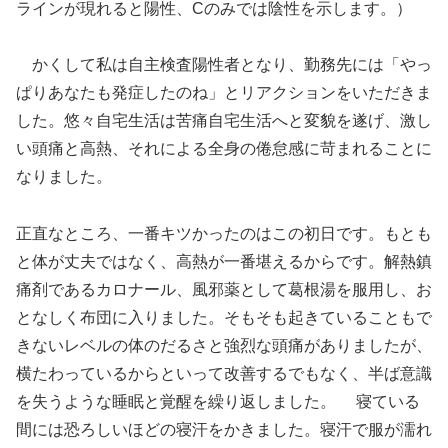
ラインが現れると陽性、Cのみでは陰性を示します。）
かくして私は自主検査陽性者となり、勤務先には「やっ
ぱりあなたも発症したのね」とリアクションをいただきま
した。悠々自宅生活は苦痛自宅生活へと変貌を遂げ、激し
い頭痛と高熱、それによる全身の倦怠感に苛まれることに
なりました。
正直なところ、一番キツかったのはこの初日です。もとも
と体が丈夫ではなく、高熱が一番堪えるからです。解熱鎮
痛剤であるカロナール、風邪薬として葛根湯を服用し、お
となしく布団に入りました。そもそも起きていることもで
きないレベルの体のだるさと強烈な頭痛がありましたが、
横たわっているからといって改善するでもなく、半ば意識
を失うような睡眠と覚醒を繰り返しました。 寝ている
間には恐ろしいほどの寝汗をかきました。寝汗で服が濡れ