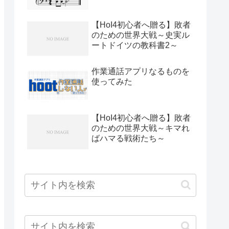
【HoI4初心者へ贈る】敗者
のための世界大戦～史実ル
ートドイツの教科書2～
作業通話アプリなるものを
使ってみた
【HoI4初心者へ贈る】敗者
のための世界大戦～キマれ
ばハマる戦術たち～