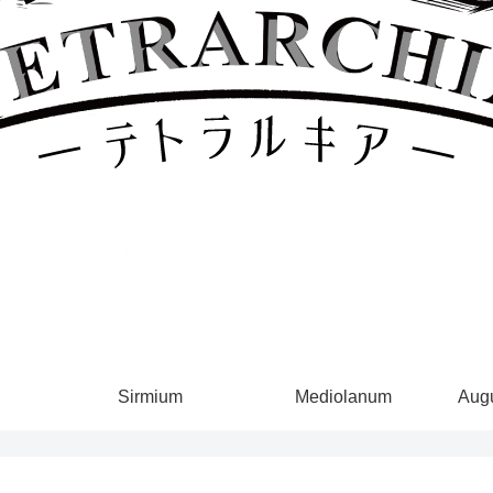
Sirmium
Mediolanum
Augu