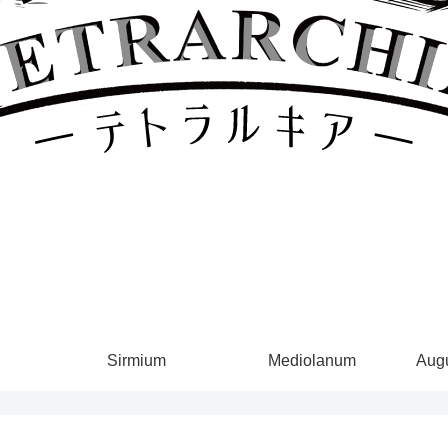
Sirmium
Mediolanum
Augu